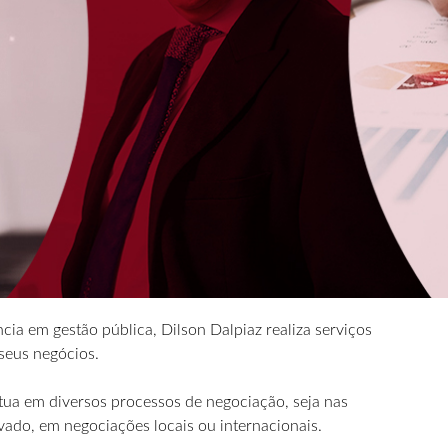
a em gestão pública, Dilson Dalpiaz realiza serviços
seus negócios.
tua em diversos processos de negociação, seja nas
ivado, em negociações locais ou internacionais.